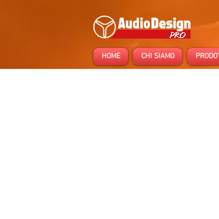
HOME
CHI SIAMO
PRODO
Negozio
/
Dealers
/
IMPACT AMPS