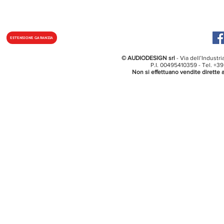
ESTENSIONE GARANZIA
© AUDIODESIGN srl
- Via dell’Industr
P.I. 00495410359 - Tel. +3
Non si effettuano vendite dirette a