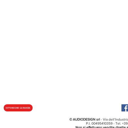
ESTENSIONE GARANZIA
© AUDIODESIGN srl
- Via dell’Industr
P.I. 00495410359 - Tel. +3
Non si effettuano vendite dirette a