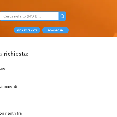
AREA RISERVATA
DOWNLOAD
 richiesta:
re il
bbinamenti
n rientri tra