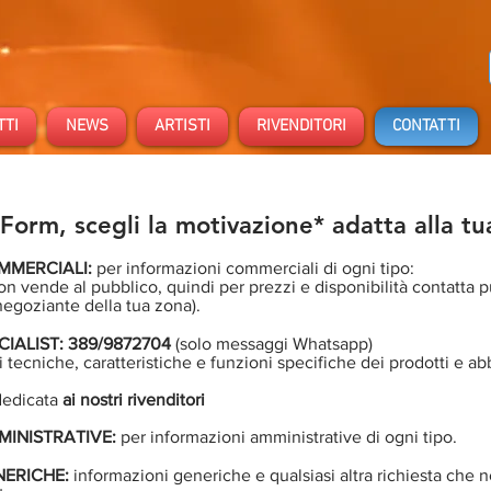
TTI
NEWS
ARTISTI
RIVENDITORI
CONTATTI
 Form, scegli la motivazione* adatta alla tua
OMMERCIALI:
per informazioni commerciali di ogni tipo:
 vende al pubblico, quindi per prezzi e disponibilità contatta pu
 negoziante della tua zona).
IALIST:
389/9872704
(solo messaggi Whatsapp)
 tecniche, caratteristiche e funzioni specifiche dei prodotti e a
dedicata
ai nostri rivenditori
MINISTRATIVE:
per informazioni amministrative di ogni tipo.
NERICHE:
informazioni generiche e qualsiasi altra richiesta che no