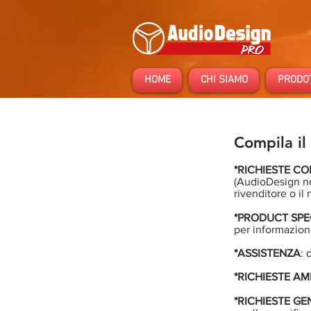
HOME
CHI SIAMO
PRODO
Compila il
*RICHIESTE C
(AudioDesign non
rivenditore o il
*PRODUCT SPEC
per informazioni
*ASSISTENZA
: 
*RICHIESTE AM
*RICHIESTE GE