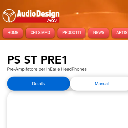
HOME
CHI SIAMO
PRODOTTI
NEWS
ARTIS
PS ST PRE1
Pre-Ampifatore per InEar e HeadPhones
Details
Manual