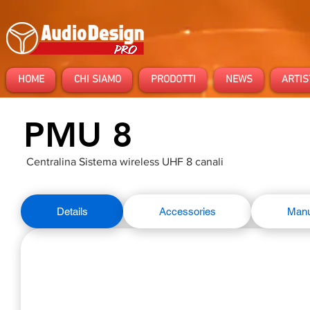
HOME
CHI SIAMO
PRODOTTI
NEWS
ARTIS
PMU 8
Centralina Sistema wireless UHF 8 canali
Details
Accessories
Manu