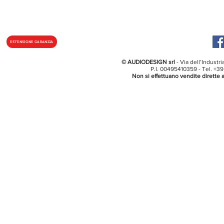
ESTENSIONE GARANZIA
© AUDIODESIGN srl
- Via dell’Industr
P.I. 00495410359 - Tel. +3
Non si effettuano vendite dirette a