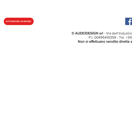
ESTENSIONE GARANZIA
© AUDIODESIGN srl
- Via dell’Industr
P.I. 00495410359 - Tel. +3
Non si effettuano vendite dirette a